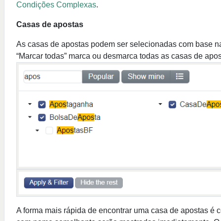
Condições Complexas
.
Casas de apostas
As casas de apostas podem ser selecionadas com base nas 
“Marcar todas” marca ou desmarca todas as casas de apos
A forma mais rápida de encontrar uma casa de apostas é 