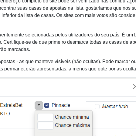
ndereço completo do site pode ser verificado nas configuraçõ
ncontrar suas casas de apostas na lista, gostaríamos que nos 
e inferior da lista de casas. Os sites com mais votos são consid
quentemente selecionadas pelos utilizadores do seu país. É um
as. Certifique-se de que primeiro desmarca todas as casas de ap
erão marcadas.
postas - as que manteve visíveis (não ocultas). Pode marcar 
estas permanecerão apresentadas, a menos que opte por as oculta