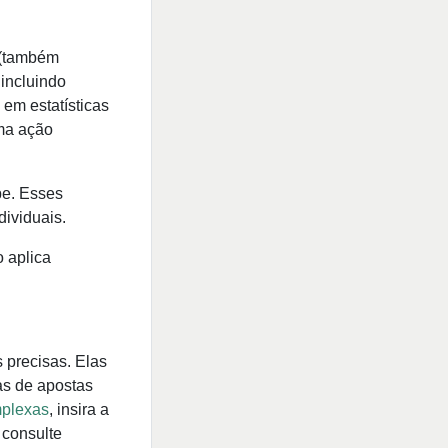
(também
 incluindo
 em estatísticas
uma ação
pe. Esses
ividuais.
 aplica
 precisas. Elas
as de apostas
mplexas
, insira a
 consulte