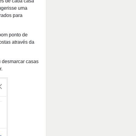
es de cada casa
sugerisse uma
erados para
 bom ponto de
ostas através da
ou desmarcar casas
r.