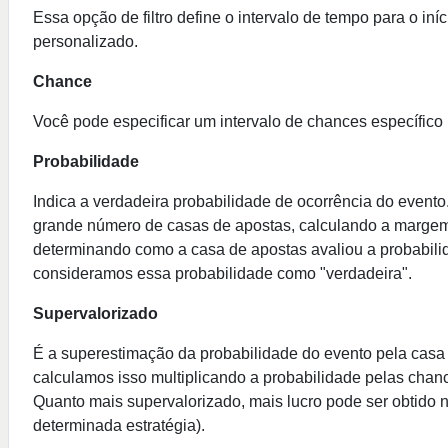
Essa opção de filtro define o intervalo de tempo para o in
personalizado.
Chance
Você pode especificar um intervalo de chances específico 
Probabilidade
Indica a verdadeira probabilidade de ocorrência do even
grande número de casas de apostas, calculando a margem
determinando como a casa de apostas avaliou a probabili
consideramos essa probabilidade como "verdadeira".
Supervalorizado
É a superestimação da probabilidade do evento pela casa 
calculamos isso multiplicando a probabilidade pelas chan
Quanto mais supervalorizado, mais lucro pode ser obtido
determinada estratégia).