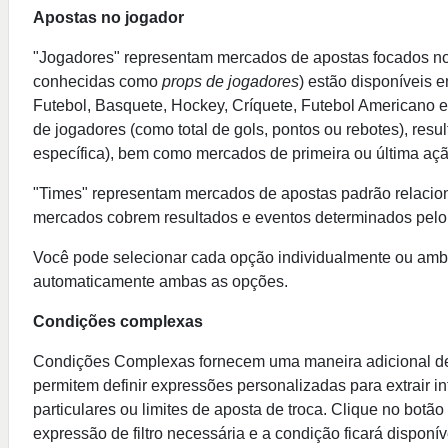
Apostas no jogador
"Jogadores" representam mercados de apostas focados n
conhecidas como
props de jogadores
) estão disponíveis 
Futebol, Basquete, Hockey, Críquete, Futebol Americano e 
de jogadores (como total de gols, pontos ou rebotes), res
específica), bem como mercados de primeira ou última ação
"Times" representam mercados de apostas padrão relacio
mercados cobrem resultados e eventos determinados pelo 
Você pode selecionar cada opção individualmente ou amba
automaticamente ambas as opções.
Condições complexas
Condições Complexas fornecem uma maneira adicional de re
permitem definir expressões personalizadas para extrair
particulares ou limites de aposta de troca. Clique no bot
expressão de filtro necessária e a condição ficará disponív