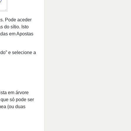
as. Pode aceder
do sítio. Isto
tadas em Apostas
do” e selecione a
ista em árvore
 que só pode ser
mea (ou duas