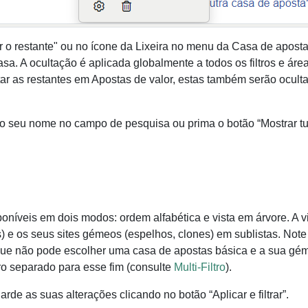
ar o restante" ou no ícone da Lixeira no menu da Casa de apost
. A ocultação é aplicada globalmente a todos os filtros e áreas 
ltar as restantes em Apostas de valor, estas também serão ocul
a o seu nome no campo de pesquisa ou prima o botão “Mostrar tu
oníveis em dois modos: ordem alfabética e vista em árvore. A v
) e os seus sites gémeos (espelhos, clones) em sublistas. Note
que não pode escolher uma casa de apostas básica e a sua gé
ro separado para esse fim (consulte
Multi-Filtro
).
de as suas alterações clicando no botão “Aplicar e filtrar”.