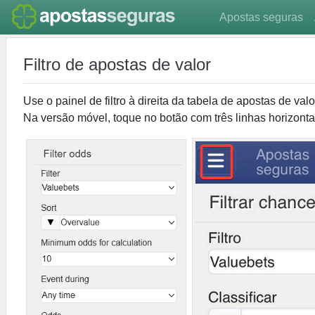
Apostas seguras
Filtro de apostas de valor
Use o painel de filtro à direita da tabela de apostas de va
Na versão móvel, toque no botão com três linhas horizonta