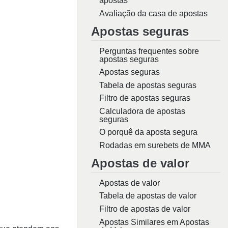
apostas
Avaliação da casa de apostas
Apostas seguras
Perguntas frequentes sobre
apostas seguras
Apostas seguras
Tabela de apostas seguras
Filtro de apostas seguras
Calculadora de apostas
seguras
O porquê da aposta segura
Rodadas em surebets de MMA
Apostas de valor
Apostas de valor
Tabela de apostas de valor
Filtro de apostas de valor
Apostas Similares em Apostas