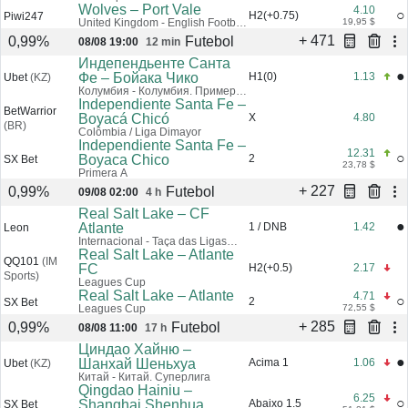
Wolves – Port Vale
4.10
○
H2(+0.75)
Piwi247
United Kingdom - English Football
19,95 $
League Cup A9ZJ2X7R
+ 471
Futebol
0,99%
08/08 19:00
12 min
Индепендьенте Санта
●
Фе – Бойака Чико
H1(0)
1.13
Ubet
(KZ)
Колумбия - Колумбия. Примера
А
Independiente Santa Fe –
BetWarrior
Boyacá Chicó
X
4.80
(BR)
Colômbia / Liga Dimayor
Independiente Santa Fe –
12.31
○
Boyaca Chico
2
SX Bet
23,78 $
Primera A
+ 227
Futebol
0,99%
09/08 02:00
4 h
Real Salt Lake – CF
●
Atlante
1 / DNB
1.42
Leon
Internacional - Taça das Ligas
Norte-Americanas
Real Salt Lake – Atlante
QQ101
(IM
FC
H2(+0.5)
2.17
Sports)
Leagues Cup
Real Salt Lake – Atlante
4.71
○
2
SX Bet
Leagues Cup
72,55 $
+ 285
Futebol
0,99%
08/08 11:00
17 h
Циндао Хайню –
●
Шанхай Шеньхуа
Acima 1
1.06
Ubet
(KZ)
Китай - Китай. Суперлига
Qingdao Hainiu –
6.25
○
Shanghai Shenhua
Abaixo 1.5
SX Bet