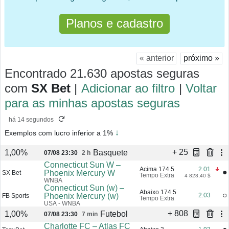
Planos e cadastro
« anterior
próximo »
Encontrado 21.630 apostas seguras
com
SX Bet
|
Adicionar ao filtro
|
Voltar
para as minhas apostas seguras
há 14 segundos
↓
Exemplos com lucro inferior a 1%
+ 25
Basquete
1,00%
07/08 23:30
2 h
Connecticut Sun W –
Acima 174.5
2.01
●
Phoenix Mercury W
SX Bet
Tempo Extra
4 828,40 $
WNBA
Connecticut Sun (w) –
Abaixo 174.5
○
Phoenix Mercury (w)
2.03
FB Sports
Tempo Extra
USA - WNBA
+ 808
Futebol
1,00%
07/08 23:30
7 min
Charlotte FC – Atlas FC