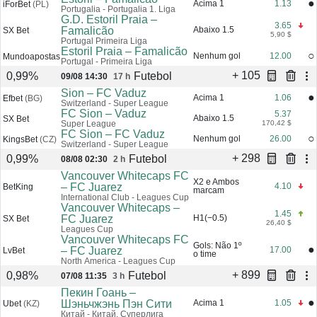
●
Acima 1
1.13
iForBet
(PL)
Portugalia - Portugalia 1. Liga
G.D. Estoril Praia –
3.65
Famalicão
Abaixo 1.5
SX Bet
5,90 $
Portugal Primeira Liga
Estoril Praia – Famalicão
○
Nenhum gol
12.00
Mundoapostas
Portugal - Primeira Liga
+ 105
Futebol
0,99%
09/08 14:30
17 h
Sion – FC Vaduz
●
Acima 1
1.06
Efbet
(BG)
Switzerland - Super League
FC Sion – Vaduz
5.37
Abaixo 1.5
SX Bet
Super League
170,42 $
FC Sion – FC Vaduz
○
Nenhum gol
26.00
KingsBet
(CZ)
Switzerland - Super League
+ 298
Futebol
0,99%
08/08 02:30
2 h
Vancouver Whitecaps FC
X2 e Ambos
– FC Juarez
4.10
BetKing
marcam
International Club - Leagues Cup
Vancouver Whitecaps –
1.45
FC Juarez
H1(−0.5)
SX Bet
26,40 $
Leagues Cup
Vancouver Whitecaps FC
Gols: Não
1º
●
– FC Juarez
17.00
LvBet
o time
North America - Leagues Cup
+ 899
Futebol
0,98%
07/08 11:35
3 h
Пекин Гоань –
●
Шэньчжэнь Пэн Сити
Acima 1
1.05
Ubet
(KZ)
Китай - Китай. Суперлига