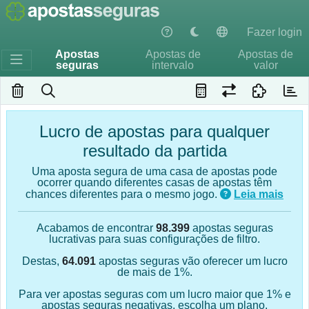
Fazer login
Apostas
Apostas de
Apostas de
seguras
intervalo
valor
Lucro de apostas para qualquer
resultado da partida
Uma aposta segura de uma casa de apostas pode
ocorrer quando diferentes casas de apostas têm
chances diferentes para o mesmo jogo.
Leia mais
Acabamos de encontrar
98.399
apostas seguras
lucrativas para suas configurações de filtro.
Destas,
64.091
apostas seguras vão oferecer um lucro
de mais de 1%.
Para ver apostas seguras com um lucro maior que 1% e
apostas seguras negativas, escolha um plano.