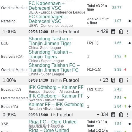
Conference League
FC København –
Total =3
2º o
Debreceni VSC
22.77
OvertimeMarkets
time
UEFA - Europa Conference League
FC Copenhagen –
Abaixo 2.5
2º
●
Debreceni VSC
1.07
Parasino
o time
UEFA - Conference League
+ 429
Futebol
1,00%
09/08 12:00
15 min
Shandong Taishan –
●
Tianjin Jinmen Tiger
H2(+1)
1.65
EGB
China. Superleague
Shandong Taishan –
Tianjin Tigers
1
1.92
Betrivers
(CA)
China / Super League
Shandong Taishan FC –
Tianjin Jinmen Tiger FC
H1(−1.5)
3.39
OvertimeMarkets
China - Super League
+ 23
Futebol
1,00%
09/08 14:30
19 min
IFK Göteborg – Kalmar FF
H2(−0.25)
2.43
Bovada
(LV)
Europe - Sweden - Allsvenskan
IFK Göteborg – Kalmar FF
X
3.51
OvertimeMarkets
Sweden - Allsvenskan
Kalmar FF – IFK Goteborg
●
2
2.84
Betus
(PA)
Sweden Allsvenskan
+ 334
Futebol
0,99%
09/08 15:00
1 h
Riga FC – Ogre United
Total ≥3
1º o
●
1.54
YSB
time
拉脱维亚足球高级联赛
Riga – Ogre United
Total 1-2
1º o