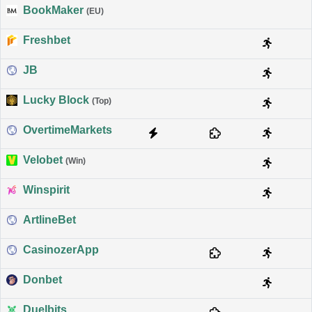
BookMaker
(EU)
Freshbet
JB
Lucky Block
(Top)
OvertimeMarkets
Velobet
(Win)
Winspirit
ArtlineBet
CasinozerApp
Donbet
Duelbits