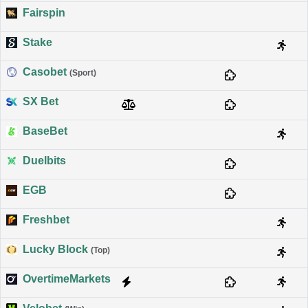
Fairspin
Stake
Casobet
(Sport)
SX Bet
BaseBet
Duelbits
EGB
Freshbet
Lucky Block
(Top)
OvertimeMarkets